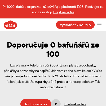
1000 klubů a organizací už důvěřuje platformě EOS. Podívejte se,
kdo za ní stojí.
Přejít na videa
eos.cz
Vyzkoušet ZDARMA
Ope
Doporučuje 0 bafuňářů ze
100
Excely, maily, telefony, ruční odškrtávání plateb a docházky,
přihlášky a poznámky na papíře? Jde vám z toho hlava kolem? Visí to
vše jen na jednom nešťastlivci? Je 21. století a doba nabízí moderní
řešení, jak si ušetřit kupu zbytečné práce a nonstop bolehlav. Tak
nebuďte bafuňáři!
Jak to vedete?
Přehrát video