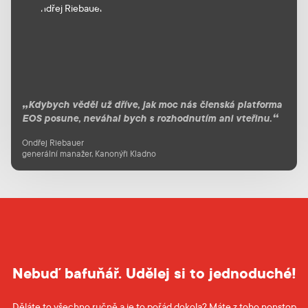
Kdybych věděl už dříve, jak moc nás členská platforma
EOS posune, neváhal bych s rozhodnutím ani vteřinu.
Ondřej Riebauer
generální manažer, Kanonýři Kladno
Nebuď bafuňář. Udělej si to jednoduché!
Děláte to všechno ručně a je to pořád dokola? Máte z toho nonstop