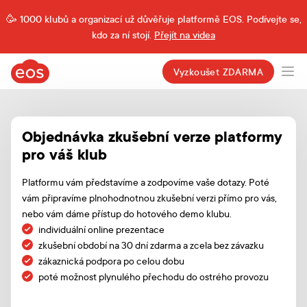
1000 klubů a organizací už důvěřuje platformě EOS. Podívejte se,
kdo za ní stojí.
Přejít na videa
eos.cz
Vyzkoušet ZDARMA
Ope
Objednávka zkušební verze platformy
pro váš klub
Platformu vám představíme a zodpovíme vaše dotazy. Poté
vám připravíme plnohodnotnou zkušební verzi přímo pro vás,
nebo vám dáme přístup do hotového demo klubu.
individuální online prezentace
zkušební období na 30 dní zdarma a zcela bez závazku
zákaznická podpora po celou dobu
poté možnost plynulého přechodu do ostrého provozu