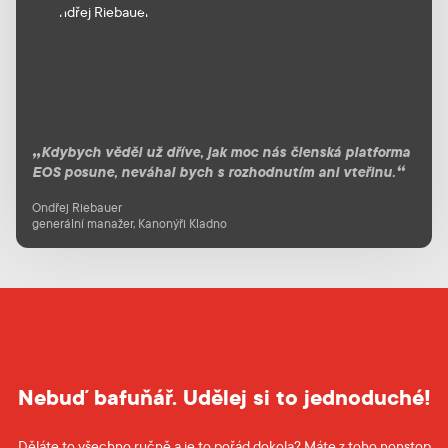
Kdybych věděl už dříve, jak moc nás členská platforma
EOS posune, neváhal bych s rozhodnutím ani vteřinu.
Ondřej Riebauer
generální manažer, Kanonýři Kladno
Nebuď bafuňář. Udělej si to jednoduché!
Děláte to všechno ručně a je to pořád dokola? Máte z toho nonstop