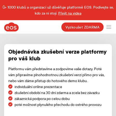
1000 klubů a organizací už důvěřuje platformě EOS. Podívejte se,
kdo za ní stojí.
Přejít na videa
eos.cz
Vyzkoušet ZDARMA
Ope
Objednávka zkušební verze platformy
pro váš klub
Platformu vám představíme a zodpovíme vaše dotazy. Poté
vám připravíme plnohodnotnou zkušební verzi přímo pro vás,
nebo vám dáme přístup do hotového demo klubu.
individuální online prezentace
zkušební období na 30 dní zdarma a zcela bez závazku
zákaznická podpora po celou dobu
poté možnost plynulého přechodu do ostrého provozu